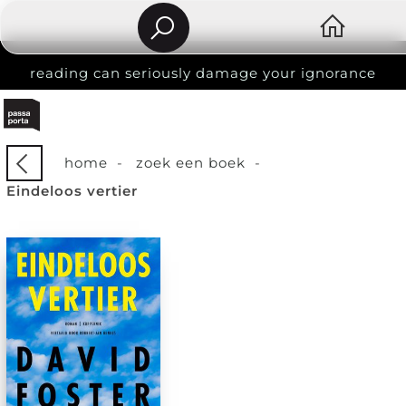
reading can seriously damage your ignorance
home
-
zoek een boek
-
Eindeloos vertier