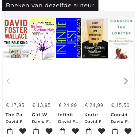
Boeken van dezelfde auteur
€
17,95
€
13,95
€
24,99
€
24,99
€
15,50
The Pale King
Girl With Curious Hair
Infinite jest
Korte gesprekken met afgrijselijke mannen
Consider The Lobster
David Foster Wallace
David Foster Wallace
David Foster Wallace-Dave Eggers-Tom Bissell
David Foster Wallace
David Foster Wallace