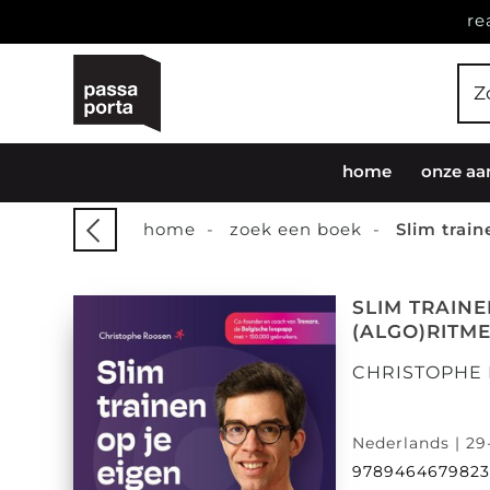
re
home
onze aa
home
-
zoek een boek
-
Slim train
SLIM TRAINE
(ALGO)RITM
CHRISTOPHE
Nederlands | 29
978946467982