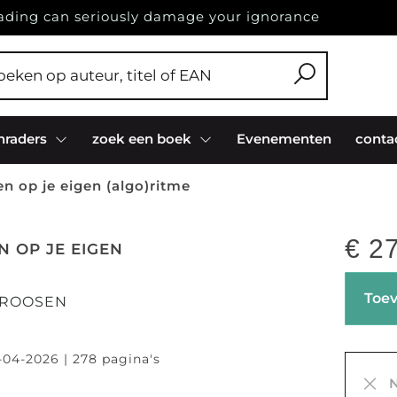
ading can seriously damage your ignorance
nraders
zoek een boek
Evenementen
conta
en op je eigen (algo)ritme
€
27
N OP JE EIGEN
E
Toev
 ROOSEN
-04-2026 | 278 pagina's
3
Ni