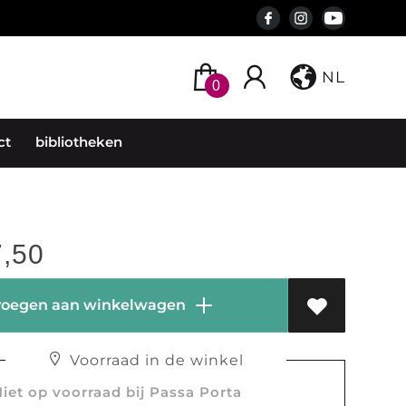
NL
0
ct
bibliotheken
,50
oegen aan winkelwagen
Voorraad in de winkel
et op voorraad bij Passa Porta