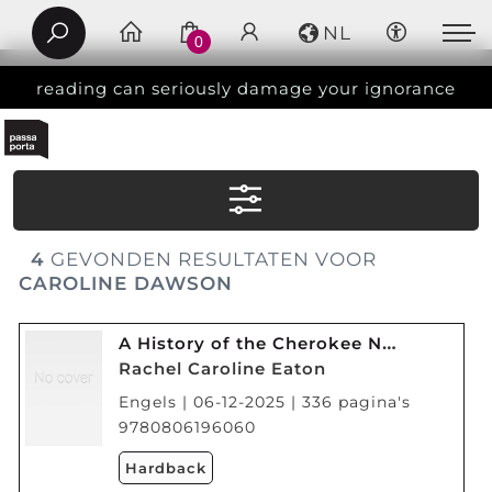
NL
0
reading can seriously damage your ignorance
4
GEVONDEN RESULTATEN VOOR
CAROLINE DAWSON
A History of the Cherokee Nation Volume 26
Rachel Caroline Eaton
Engels | 06-12-2025 | 336 pagina's
9780806196060
Hardback