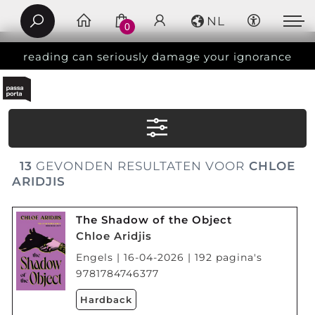
NL
0
reading can seriously damage your ignorance
13
GEVONDEN RESULTATEN VOOR
CHLOE
ARIDJIS
The Shadow of the Object
Chloe Aridjis
Engels | 16-04-2026 | 192 pagina's
9781784746377
Hardback