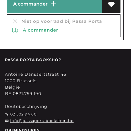
A commander
Niet op voorraad bij Passa Porta
A commander
PASSA PORTA BOOKSHOP
Antoine Dansaertstraat 46
1000 Brussels
België
BE 0871.759.190
Routebeschrijving
02 502 94 60
info@passaportabookshop.be
OPENINGSUREN