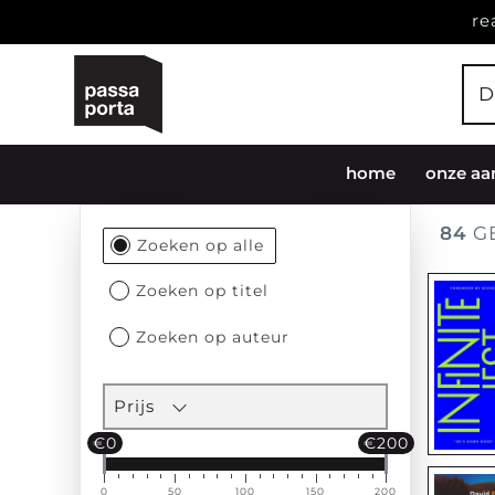
re
home
onze aa
84
G
Filtersectie
Zoeken op alle
Zoeken op titel
Zoeken op auteur
Prijs
€0
€200
0
50
100
150
200