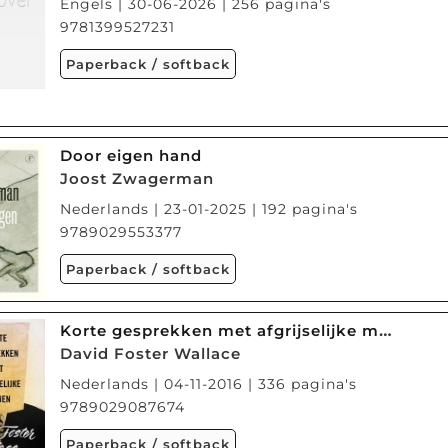
Engels | 30-06-2026 | 256 pagina's
9781399527231
Paperback / softback
Door eigen hand
Joost Zwagerman
Nederlands | 23-01-2025 | 192 pagina's
9789029553377
Paperback / softback
Korte gesprekken met afgrijselijke mannen
David Foster Wallace
Nederlands | 04-11-2016 | 336 pagina's
9789029087674
Paperback / softback