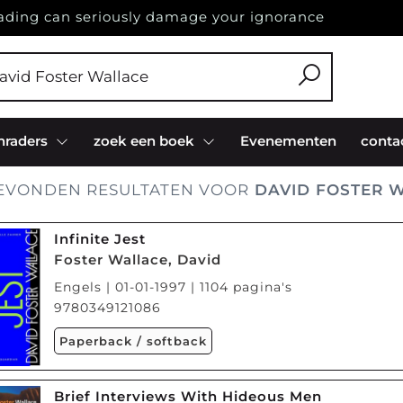
ading can seriously damage your ignorance
nraders
zoek een boek
Evenementen
conta
EVONDEN RESULTATEN VOOR
DAVID FOSTER 
Infinite Jest
Foster Wallace, David
Engels | 01-01-1997 | 1104 pagina's
9780349121086
Paperback / softback
Brief Interviews With Hideous Men