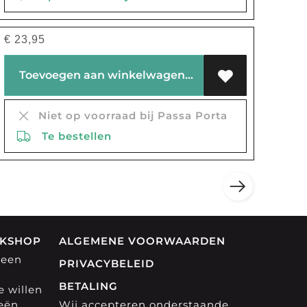
€
23,95
Toevoegen aan winkelwagen
Niet op voorraad bij Passa Porta
Te bestellen
OKSHOP
ALGEMENE VOORWAARDEN
 een
PRIVACYBELEID
BETALING
 willen
eeën
Wij accepteren onderstaande