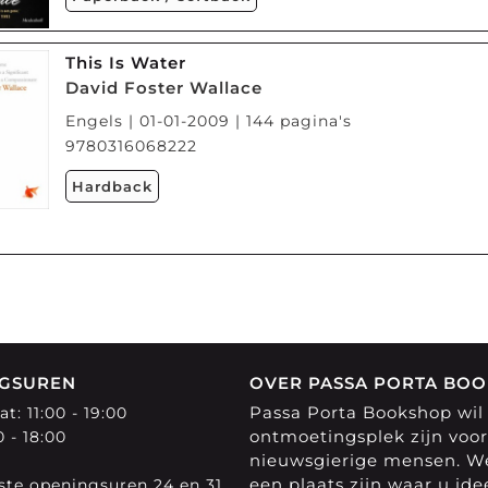
This Is Water
David Foster Wallace
Engels | 01-01-2009 | 144 pagina's
9780316068222
Hardback
GSUREN
OVER PASSA PORTA BO
Passa Porta Bookshop wil
t: 11:00 - 19:00
ontmoetingsplek zijn voor
0 - 18:00
nieuwsgierige mensen. We
een plaats zijn waar u id
te openingsuren 24 en 31