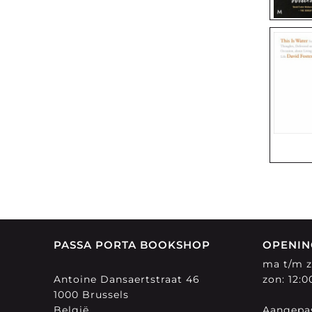
PASSA PORTA BOOKSHOP
OPENIN
ma t/m za
Antoine Dansaertstraat 46
zon: 12:0
1000 Brussels
België
Aangepas