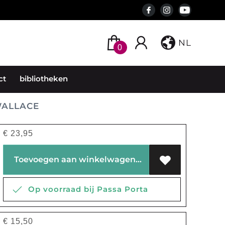
NL
0
ct
bibliotheken
WALLACE
€
23,95
Toevoegen aan winkelwagen
Op voorraad bij Passa Porta
€
15,50