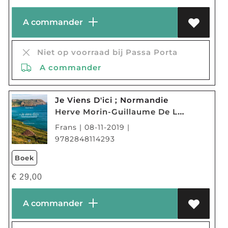
A commander
Niet op voorraad bij Passa Porta
A commander
Je Viens D'ici ; Normandie
Herve Morin-Guillaume De Laubier
Frans | 08-11-2019 |
9782848114293
Boek
€
29,00
A commander