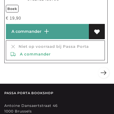
Boek
€
19,90
A commander
Niet op voorraad bij Passa Porta
A commander
PASSA PORTA BOOKSHOP
Antoine Dansaertstraat 46
1000 Brussels