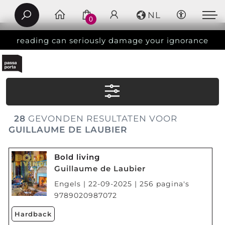
NL
0
reading can seriously damage your ignorance
28
GEVONDEN RESULTATEN VOOR
GUILLAUME DE LAUBIER
Bold living
Guillaume de Laubier
Engels | 22-09-2025 | 256 pagina's
9789020987072
Hardback