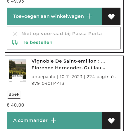
€
49,95
Toevoegen aan winkelwagen
Niet op voorraad bij Passa Porta
Te bestellen
Vignoble De Saint-emilion : Un Terroir De L'humanite
Florence Hernandez-Guillaume De Laubier
onbepaald | 10-11-2023 | 224 pagina's
9791040114413
Boek
€
40,00
A commander