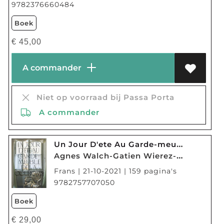
9782376660484
Boek
€
45,00
A commander
Niet op voorraad bij Passa Porta
A commander
Un Jour D'ete Au Garde-meuble De La Couronne
Agnes Walch-Gatien Wierez-Guillaume De Laubier
Frans | 21-10-2021 | 159 pagina's
9782757707050
Boek
€
29,00