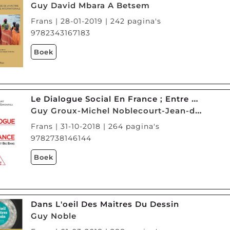
Guy David Mbara A Betsem
Frans | 28-01-2019 | 242 pagina's
9782343167183
Boek
Le Dialogue Social En France ; Entre Blocages Et Big Bang
Guy Groux-Michel Noblecourt-Jean-dominique Simonpoli
Frans | 31-10-2018 | 264 pagina's
9782738146144
Boek
Dans L'oeil Des Maitres Du Dessin
Guy Noble