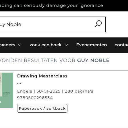
ading can seriously damage your ignorance
nraders
zoek een boek
Evenementen
conta
ONDEN RESULTATEN VOOR
GUY NOBLE
Drawing Masterclass
...
Engels | 30-01-2025 | 288 pagina's
9780500298534
Paperback / softback