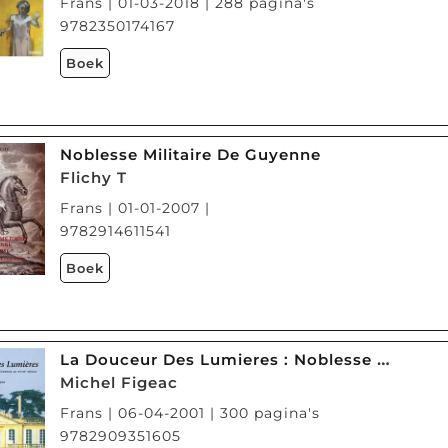
Frans | 01-03-2018 | 288 pagina's
9782350174167
Boek
Noblesse Militaire De Guyenne
Flichy T
Frans | 01-01-2007 |
9782914611541
Boek
La Douceur Des Lumieres : Noblesse Et Art De Vivre En Guyenne Au 18eme Siecle
Michel Figeac
Frans | 06-04-2001 | 300 pagina's
9782909351605