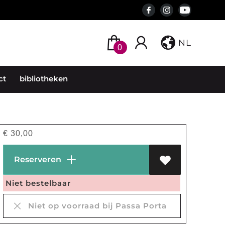
NL
0
ct
bibliotheken
€
30,00
Reserveren
Niet bestelbaar
Niet op voorraad bij Passa Porta