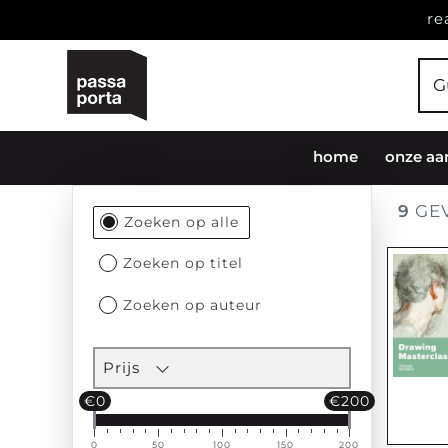
re
home
onze aa
9
GEV
Filtersectie
Zoeken op alle
Zoeken op titel
Zoeken op auteur
Prijs
€0
€200
0
50
100
150
200