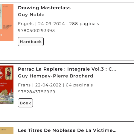
Drawing Masterclass
Guy Noble
Engels | 24-09-2024 | 288 pagina's
9780500293393
Hardback
Perrac La Rapiere : Integrale Vol.3 : Courrier Du Roy ! Le Garde-noble Masque
Guy Hempay-Pierre Brochard
Frans | 22-04-2022 | 64 pagina's
9782843786969
Boek
Les Titres De Noblesse De La Victime Devant La Cour Penale Internationale