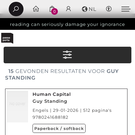
NL
0
reading can seriously damage your ignorance
15
GEVONDEN RESULTATEN VOOR
GUY
STANDING
Human Capital
Guy Standing
Engels | 29-01-2026 | 512 pagina's
9780241688182
Paperback / softback