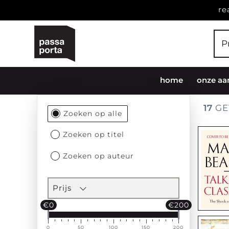
re
home
onze aa
17
GE
Filtersectie
Zoeken op alle
Zoeken op titel
Zoeken op auteur
Prijs
€0
€200
0
50
100
150
200