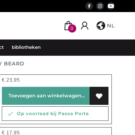
NL
0
ct
bibliotheken
Y BEARD
€
23,95
Toevoegen aan winkelwagen
Op voorraad bij Passa Porta
€
17,95