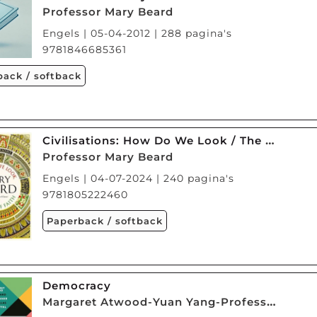
Professor Mary Beard
Engels | 05-04-2012 | 288 pagina's
9781846685361
back / softback
Civilisations: How Do We Look / The Eye of Faith
Professor Mary Beard
Engels | 04-07-2024 | 240 pagina's
9781805222460
Paperback / softback
Democracy
Margaret Atwood-Yuan Yang-Professor Mary Beard-Erica Benner