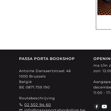
PASSA PORTA BOOKSHOP
OPENIN
ma t/m za
Antoine Dansaertstraat 46
zon: 12:0
1000 Brussels
België
Aangepas
BE 0871.759.190
decembe
11:00 - 17
Routebeschrijving
02 502 94 60
info@passaportabookshop.be