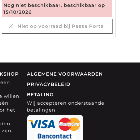
Nog niet beschikbaar, beschikbaar op
15/10/2026
Niet op voorraad bij Passa Porta
OKSHOP
ALGEMENE VOORWAARDEN
 een
PRIVACYBELEID
BETALING
 willen
eeën
Wij accepteren onderstaande
or het
betalingen
rden.
zijn.