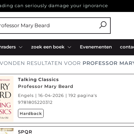
ading can seriously damage your ignorance
nraders
zoek een boek
Evenementen
conta
VONDEN RESULTATEN VOOR
PROFESSOR MAR
Talking Classics
Professor Mary Beard
Engels | 16-04-2026 | 192 pagina's
9781805220312
Hardback
SPQR