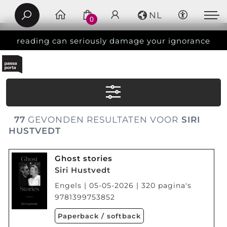
NL
0
reading can seriously damage your ignorance
77
GEVONDEN RESULTATEN VOOR
SIRI
HUSTVEDT
Ghost stories
Siri Hustvedt
Engels | 05-05-2026 | 320 pagina's
9781399753852
Paperback / softback