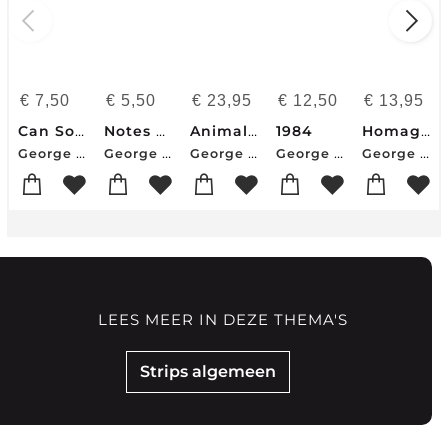
€
7,50
€
5,50
€
23,95
€
12,50
€
13,95
Can Socialists be Happy?
Notes on Nationalism
Animal Farm
1984
Homage to Catalonia
George Orwell
George Orwell
George Orwell
George Orwell
George Orwell
LEES MEER IN DEZE THEMA'S
Strips algemeen