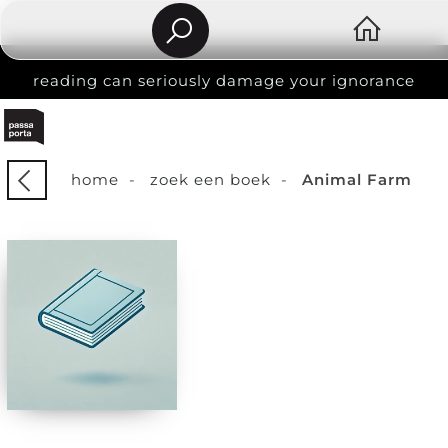
reading can seriously damage your ignorance
home
-
zoek een boek
-
Animal Farm