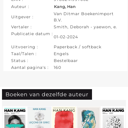
Auteur :
Kang, Han
Van Ditmar Boekenimport
Uitgever :
B.V.
Vertaler :
Smith, Deborah - yaewon, e.
Publicatie datum :
01-02-2024
Uitvoering :
Paperback / softback
Taal/Talen :
Engels
Status :
Bestelbaar
Aantal pagina's :
160
Boeken van dezelfde auteur