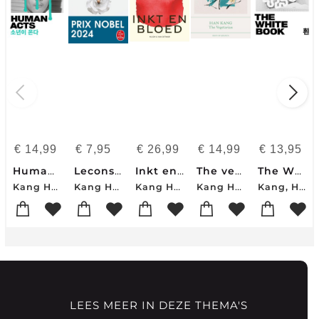
€
14,99
€
7,95
€
26,99
€
14,99
€
13,95
Human acts
Lecons De Grec
Inkt en bloed
The vegetarian
The White Book
Kang Han
Kang Han
Kang Han
Kang Han
Kang, Han (Y)
LEES MEER IN DEZE THEMA'S