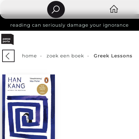
reading can seriously damage your ignorance
home
-
zoek een boek
-
Greek Lessons