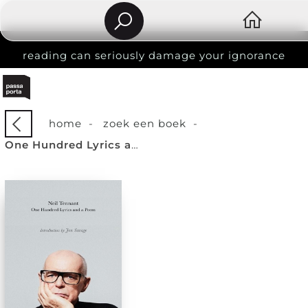
reading can seriously damage your ignorance
home
-
zoek een boek
-
One Hundred Lyrics and a Poem