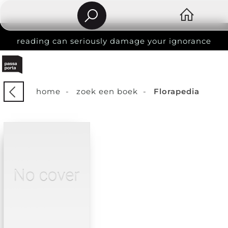
reading can seriously damage your ignorance
home
-
zoek een boek
-
Florapedia