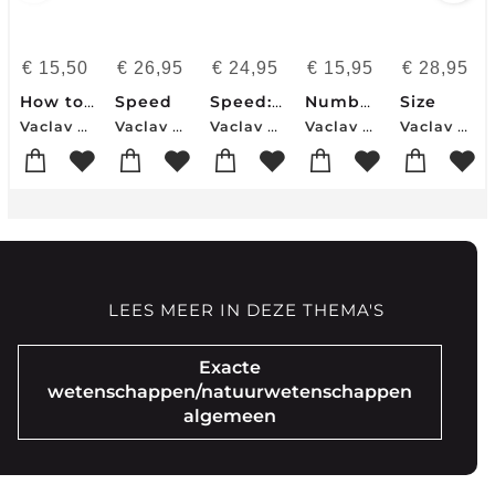
€
15,50
€
26,95
€
24,95
€
15,95
€
28,95
How to Feed the World
Speed
Speed: How It Explains the World
Numbers Don't Lie
Size
Vaclav Smil
Vaclav Smil
Vaclav Smil
Vaclav Smil
Vaclav Smil
LEES MEER IN DEZE THEMA'S
Exacte
wetenschappen/natuurwetenschappen
algemeen