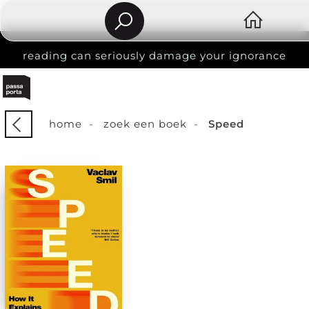
reading can seriously damage your ignorance
home
-
zoek een boek
-
Speed