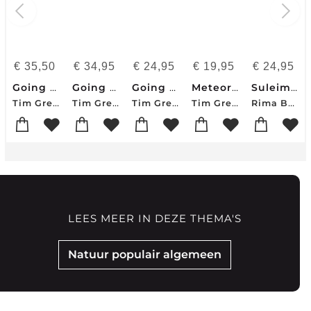
€
35,50
€
34,95
€
24,95
€
19,95
€
24,95
Going Nuclear: How Atomic Energy Will Save the World
Going Nuclear
Going Nuclear
Meteorite
Suleima's Ring
Tim Gregory
Tim Gregory
Tim Gregory
Tim Gregory
Rima Bali
LEES MEER IN DEZE THEMA'S
Natuur populair algemeen