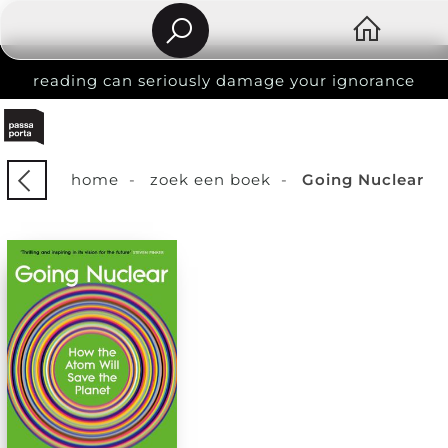
reading can seriously damage your ignorance
home
-
zoek een boek
-
Going Nuclear