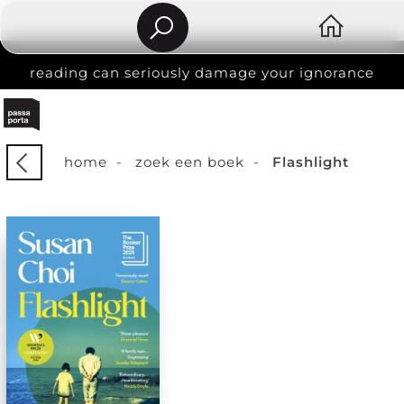
reading can seriously damage your ignorance
home
-
zoek een boek
-
Flashlight