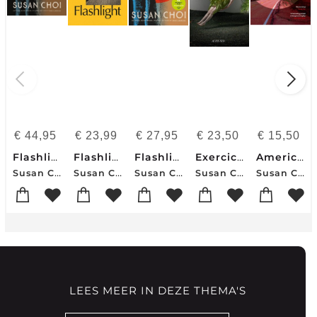
€
44,95
€
23,99
€
27,95
€
23,50
€
15,50
Flashlight
Flashlight
Flashlight
Exercice De Confiance
American Woman
Susan Choi
Susan Choi
Susan Choi
Susan Choi
Susan Choi
LEES MEER IN DEZE THEMA'S