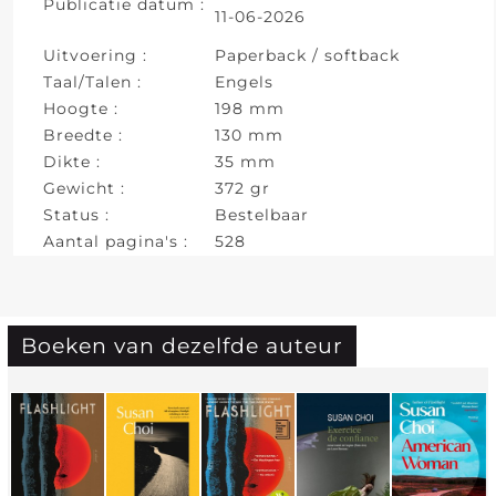
Publicatie datum :
11-06-2026
Uitvoering :
Paperback / softback
Taal/Talen :
Engels
Hoogte :
198 mm
Breedte :
130 mm
Dikte :
35 mm
Gewicht :
372 gr
Status :
Bestelbaar
Aantal pagina's :
528
Boeken van dezelfde auteur