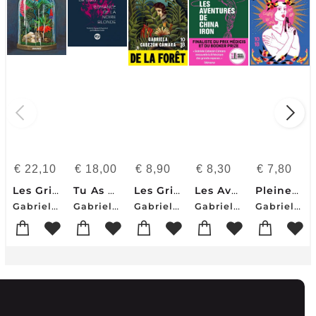
€
22,10
€
18,00
€
8,90
€
8,30
€
7,80
Les Griffes De La Foret
Tu As Vu Le Visage De Dieu ; Romance De La Blonde Noire
Les Griffes De La Foret
Les Aventures De China Iron
Pleines De Grace
Gabriela Cabezon Camara
Gabriela Cabezon Camara
Gabriela Cabezon Camara
Gabriela Cabezon Camara
Gabriela Cabezon Camara