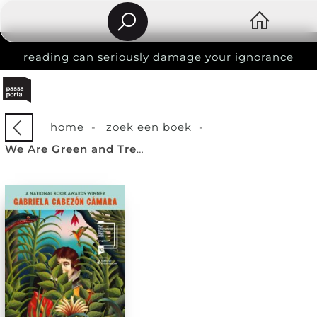
reading can seriously damage your ignorance
home
-
zoek een boek
-
We Are Green and Trembling