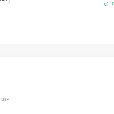
De
e USA