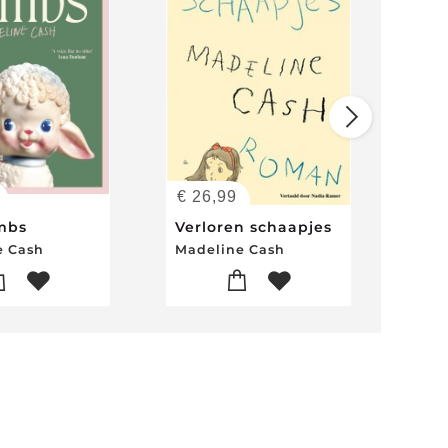
€
26,99
€
2
mbs
Verloren schaapjes
Les
e Cash
Madeline Cash
Mad