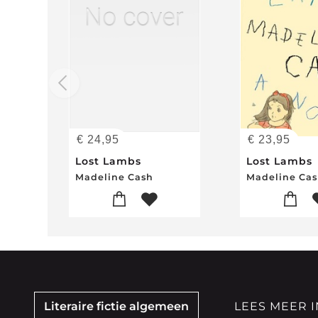
€
24,95
€
23,95
Lost Lambs
Lost Lambs
Madeline Cash
Madeline Ca
Literaire fictie algemeen
LEES MEER I