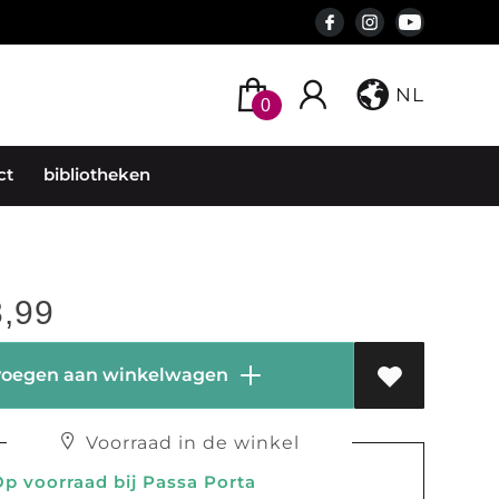
NL
0
ct
bibliotheken
,99
oegen aan winkelwagen
Voorraad in de winkel
 voorraad bij Passa Porta