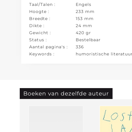
Taal/Talen :
Engels
Hoogte :
233 mm
Breedte :
153 mm
Dikte :
24 mm
Gewicht :
420 gr
Status :
Bestelbaar
Aantal pagina's :
336
Keywords :
humoristische literatuu
Boeken van dezelfde auteur