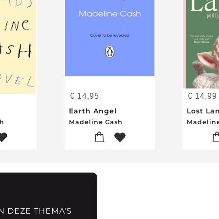
€
14,95
€
14,99
Earth Angel
Lost La
sh
Madeline Cash
Madelin
N DEZE THEMA'S