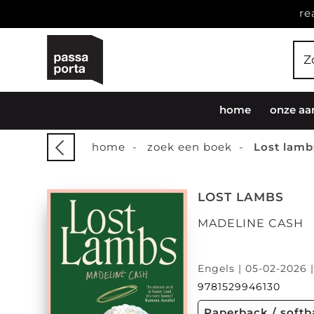
re
home
onze aa
home
-
zoek een boek
-
Lost lamb
LOST LAMBS
MADELINE CASH
Engels | 05-02-2026 
9781529946130
Paperback / soft