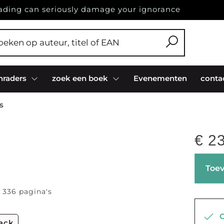
ading can seriously damage your ignorance
nraders
zoek een boek
Evenementen
conta
s
€
23
Toev
| 336 pagina's
Op
back