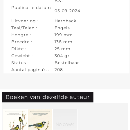
B.V.
Publicatie datum :
05-09-2024
Uitvoering :
Hardback
Taal/Talen :
Engels
Hoogte :
199 mm
Breedte :
138 mm
Dikte :
25 mm
Gewicht :
304 gr
Status :
Bestelbaar
Aantal pagina's :
208
Boeken van dezelfde auteur