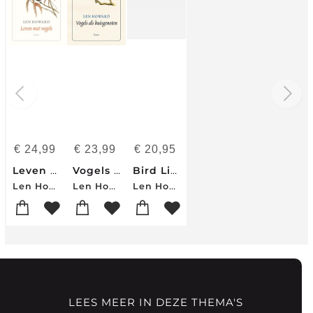
€
24,99
€
23,99
€
20,95
Leven met vogels
Vogels als huisgenoten
Bird Life
Len Howard
Len Howard
Len Howard
LEES MEER IN DEZE THEMA'S