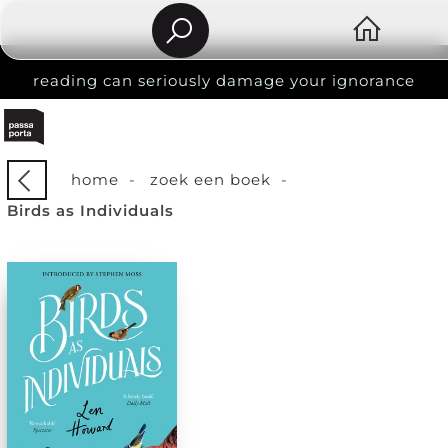
reading can seriously damage your ignorance
home
-
zoek een boek
-
Birds as Individuals