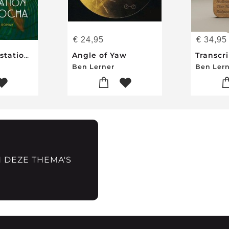
€
24,95
€
34,95
Vertrek van station Atocha
Angle of Yaw
Transcr
Ben Lerner
Ben Ler
N DEZE THEMA'S