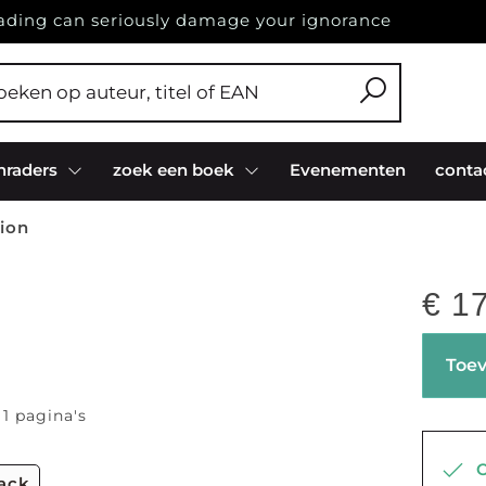
ading can seriously damage your ignorance
nraders
zoek een boek
Evenementen
conta
tion
€
17
Toev
 1 pagina's
Op
back