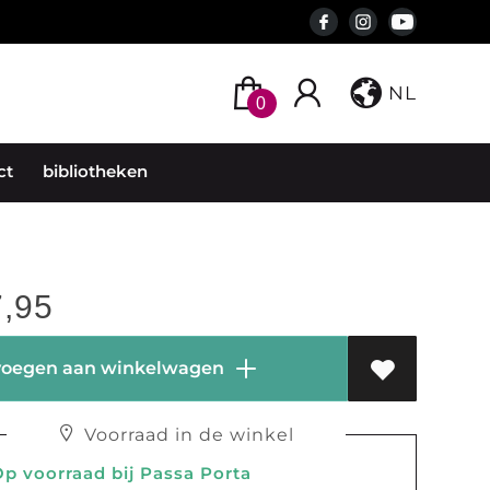
NL
0
ct
bibliotheken
,95
oegen aan winkelwagen
Voorraad in de winkel
 voorraad bij Passa Porta