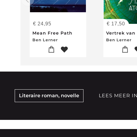
€
24,95
€
17,50
Mean Free Path
Ben Lerner
Ben Lerner
Literaire roman, novelle
LEES MEER I