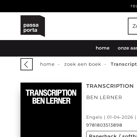
re
home
onze aa
home
-
zoek een boek
-
Transcrip
TRANSCRIPTION
BEN LERNER
Engels | 01-04-2026 |
9781803513898
Paperback / soft