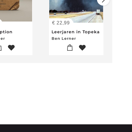
€
22,99
€
1
iption
Leerjaren in Topeka
ner
Ben Lerner
Ben