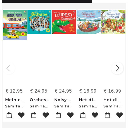
€
12,95
€
24,95
€
24,95
€
16,99
€
16,99
Mein erstes Stickerbuch: Autos, Züge, Flugzeuge
Orchestra
Noisy Pop-Up: Who's the Loudest Dinosaur?
Het dierenorkest speelt Beethoven
Het dierenorkest speelt Mozart
Sam Taplin-Simon Tudhope-Sam Smith
Sam Taplin
Sam Taplin
Sam Taplin
Sam Taplin