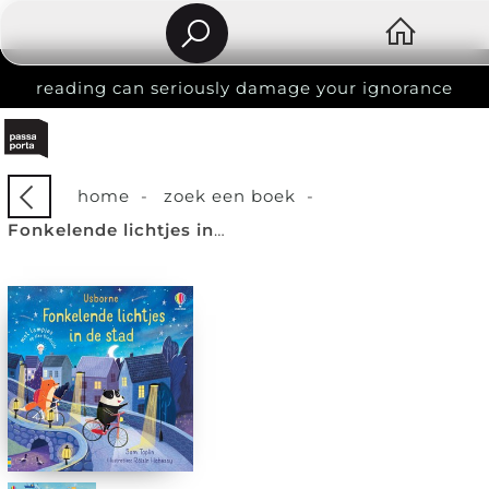
reading can seriously damage your ignorance
home
-
zoek een boek
-
Fonkelende lichtjes in de stad