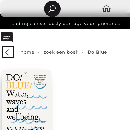
reading can seriously damage your ignorance
home
-
zoek een boek
-
Do Blue