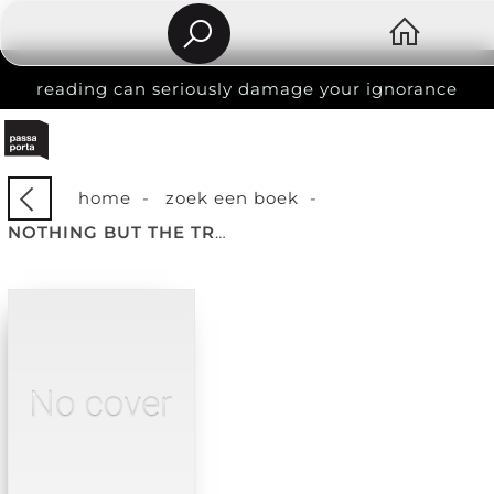
reading can seriously damage your ignorance
home
-
zoek een boek
-
NOTHING BUT THE TRUTH!