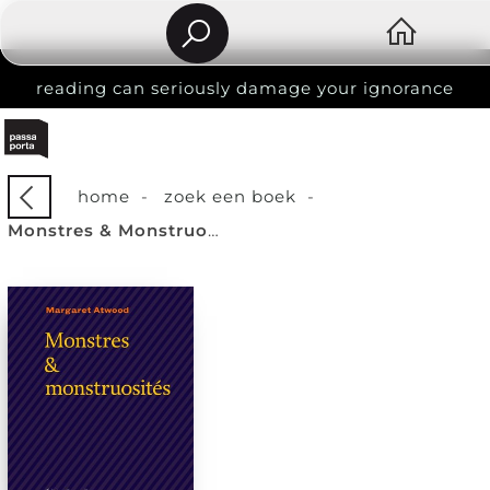
reading can seriously damage your ignorance
home
-
zoek een boek
-
Monstres & Monstruosites