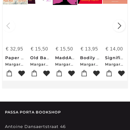
€
32,95
€
15,50
€
15,50
€
13,95
€
14,00
Paper Boat
Old Babes in the Wood
MaddAddam
Bodily Harm
Significant Moments
Margaret Atwood
Margaret Atwood
Margaret Atwood
Margaret Atwood
Margaret Atwood
PASSA PORTA BOOKSHOP
Antoine Dansaertstraat 46