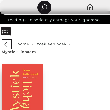
reading can seriously damage your ignorance
home
-
zoek een boek
-
Mystiek lichaam