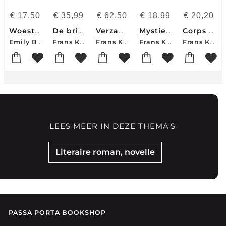
€
17,50
€
35,99
€
62,50
€
18,99
€
20,20
Woeste hoogten
De brieven
Verzameld werk - 2 delen in cassette
Mystiek lichaam
Corps Mystique - Une Histoire
Emily Brontë
Frans Kellendonk
Frans Kellendonk
Frans Kellendonk
Frans Kellendonk
LEES MEER IN DEZE THEMA'S
Literaire roman, novelle
PASSA PORTA BOOKSHOP