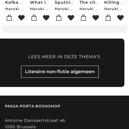
Kafka on the Shore
What I Talk About When I Talk About Running
Sputnik Sweetheart
The city and its uncertain walls
Killing Commendatore
Haruki Murakami
Haruki Murakami
Haruki Murakami
Haruki Murakami
Haruki Murakami
LEES MEER IN DEZE THEMA'S
Literaire non-fictie algemeen
PASSA PORTA BOOKSHOP
Antoine Dansaertstraat 46
1000 Brussels