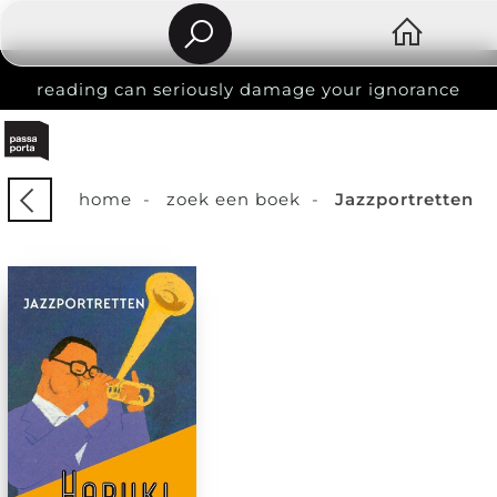
reading can seriously damage your ignorance
home
-
zoek een boek
-
Jazzportretten