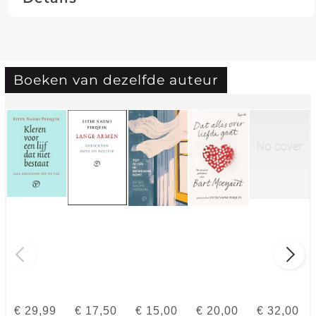
Boeken van dezelfde auteur
€
29,99
€
17,50
€
15,00
€
20,00
€
32,00