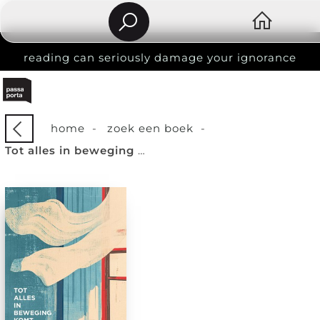
reading can seriously damage your ignorance
home
-
zoek een boek
-
Tot alles in beweging komt