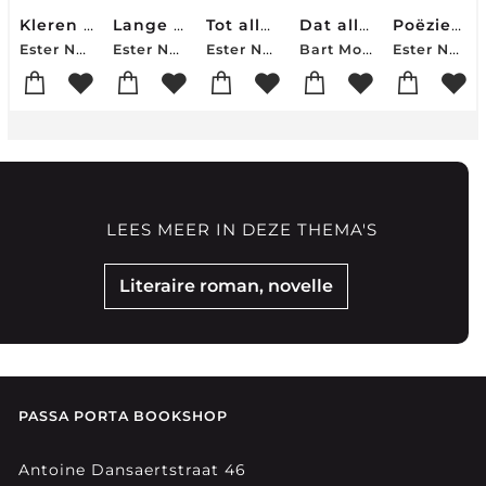
Kleren voor een lijf dat niet bestaat
Lange armen
Tot alles in beweging komt
Dat alles over liefde gaat
Poëziegeschenk 2026 (set van 20 stuks - enkel voor handelaars)
Ester Naomi Perquin
Ester Naomi Perquin
Ester Naomi Perquin
Bart Moeyaert
Ester Naomi Perquin
LEES MEER IN DEZE THEMA'S
Literaire roman, novelle
PASSA PORTA BOOKSHOP
Antoine Dansaertstraat 46