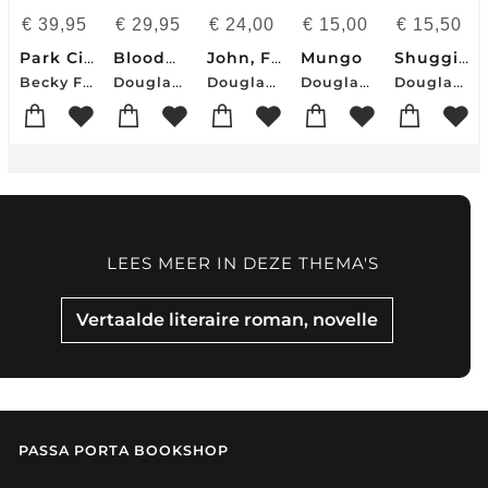
€
39,95
€
29,95
€
24,00
€
15,00
€
15,50
Park City, Tennessee
Bloodwater
John, Fils De John
Mungo
Shuggie Bain
Becky French Brewer-Douglas Stuart McDaniel
Douglas Stuart McDaniel
Douglas Stuart
Douglas Stuart
Douglas Stuart
LEES MEER IN DEZE THEMA'S
Vertaalde literaire roman, novelle
PASSA PORTA BOOKSHOP