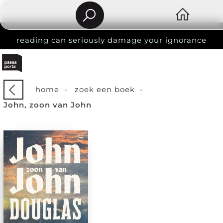
reading can seriously damage your ignorance
home
-
zoek een boek
-
John, zoon van John