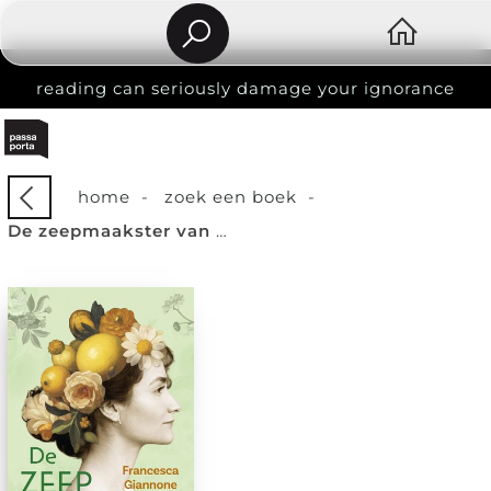
reading can seriously damage your ignorance
home
-
zoek een boek
-
De zeepmaakster van Salento