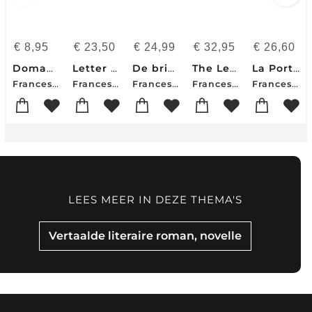
€
8,95
€
23,50
€
24,99
€
32,95
€
26,60
Domani, domani
Letter Carrier
De brievenbezorgster van Puglia
The Letter Carrier
La Porteuse De Lettres
Francesca Giannone
Francesca Giannone
Francesca Giannone
Francesca Giannone-Elettra Pauletto
Francesca Giannone
LEES MEER IN DEZE THEMA'S
Vertaalde literaire roman, novelle