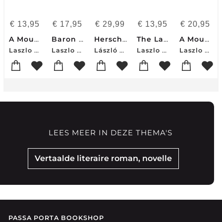
€
13,95
€
17,95
€
29,99
€
13,95
€
20,95
A Mountain to the North, A Lake to The South, Paths to the West, A River to the East
Baron Wenckheim's Homecoming
Herscht 07769
The Last Wolf & Herman
A Mountain to the North, A Lake to The South, Paths to the West, A River to the East
Laszlo Krasznahorkai
Laszlo Krasznahorkai
László Krasznahorkai
Laszlo Krasznahorkai
Laszlo Krasznahorkai
LEES MEER IN DEZE THEMA'S
Vertaalde literaire roman, novelle
PASSA PORTA BOOKSHOP