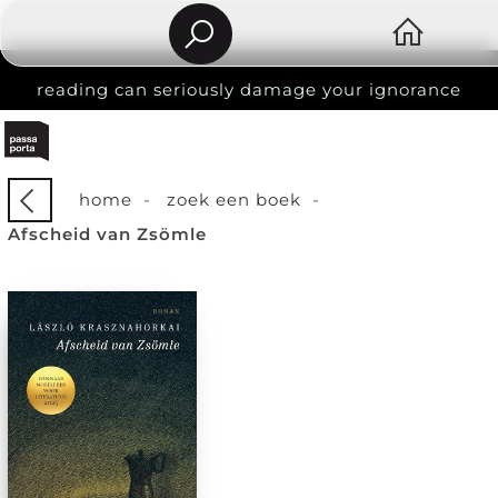
reading can seriously damage your ignorance
home
-
zoek een boek
-
Afscheid van Zsömle