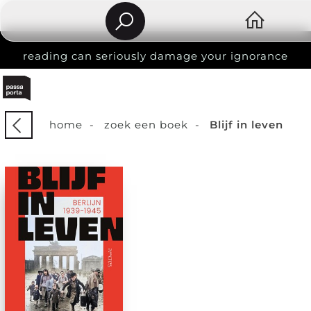
reading can seriously damage your ignorance
home
-
zoek een boek
-
Blijf in leven