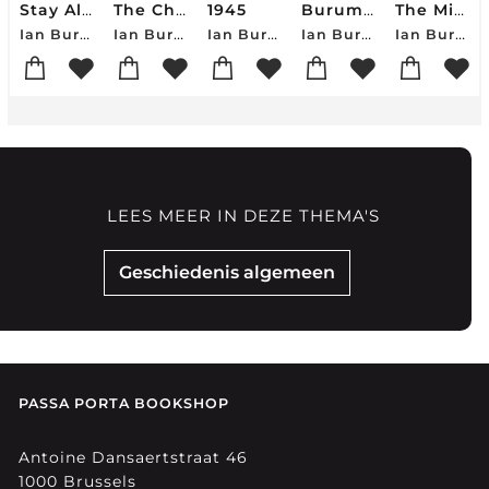
Stay Alive
The Churchill Complex
1945
Buruma, I: Stay Alive
The Missionary and the Libertine
Ian Buruma
Ian Buruma
Ian Buruma
Ian Buruma
Ian Buruma
LEES MEER IN DEZE THEMA'S
Geschiedenis algemeen
PASSA PORTA BOOKSHOP
Antoine Dansaertstraat 46
1000 Brussels