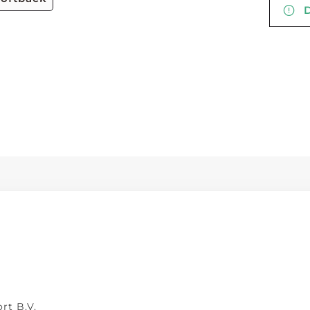
De
rt B.V.