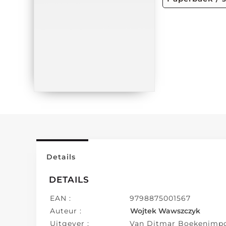
Details
DETAILS
EAN :
9798875001567
Auteur :
Wojtek Wawszczyk
Uitgever :
Van Ditmar Boekenimpo