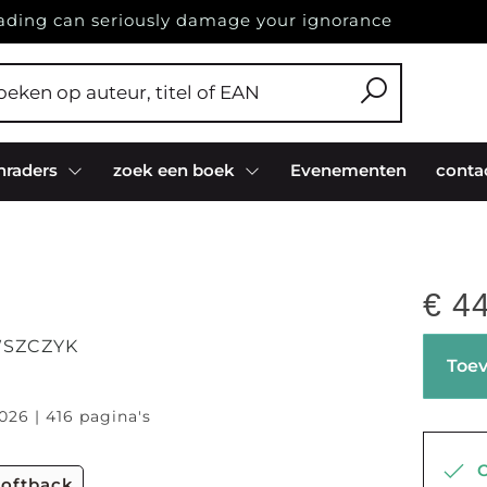
ading can seriously damage your ignorance
nraders
zoek een boek
Evenementen
conta
€
44
SZCZYK
Toev
026 | 416 pagina's
Op
softback