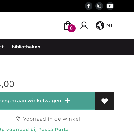
NL
0
ct
bibliotheken
,00
oegen aan winkelwagen
Voorraad in de winkel
 voorraad bij Passa Porta