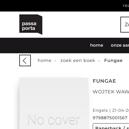
re
home
onze aa
home
-
zoek een boek
-
Fungae
FUNGAE
WOJTEK WAW
Engels | 21-04-2
9798875001567
Paperback / 