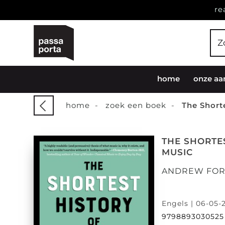
re
home
onze aa
home
-
zoek een boek
-
The Short
THE SHORTE
MUSIC
ANDREW FO
Engels | 06-05-
9798893030525