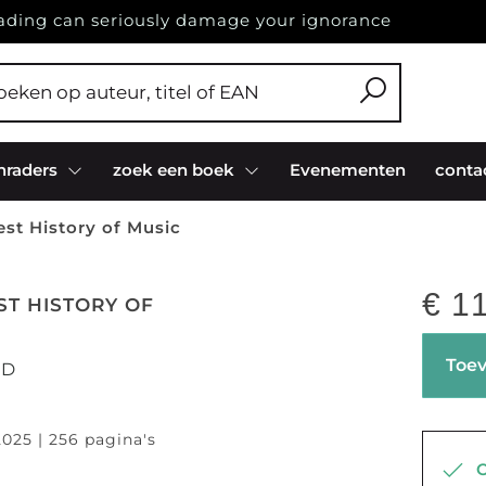
ading can seriously damage your ignorance
nraders
zoek een boek
Evenementen
conta
est History of Music
€
11
ST HISTORY OF
Toev
RD
2025 | 256 pagina's
Op