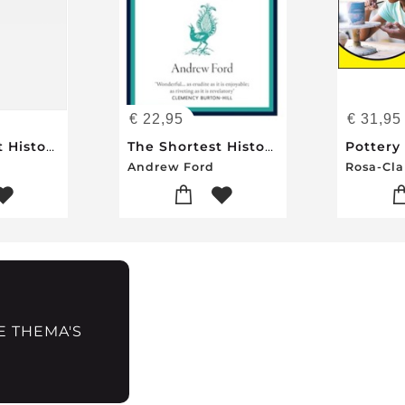
€
22,95
€
31,95
The Shortest History of Music
The Shortest History of Music
Andrew Ford
E THEMA'S