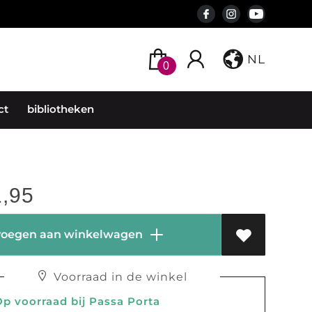
NL
0
ct
bibliotheken
,95
oegen aan winkelwagen
Voorraad in de winkel
 voorraad bij Passa Porta