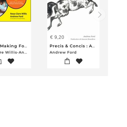
€
9,20
Pottery Making For Dummies
Precis & Concis : Apache
Rosa-Clare Willis-Andrew Ford
Andrew Ford