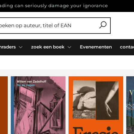
ading can seriously damage your ignorance
nraders
zoek een boek
Evenementen
conta