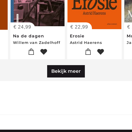
€
24,99
€
22,99
€
l
Na de dagen
Erosie
M
Willem van Zadelhoff
Astrid Haerens
Ja
Bekijk meer