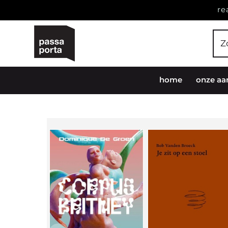
re
home
onze aa