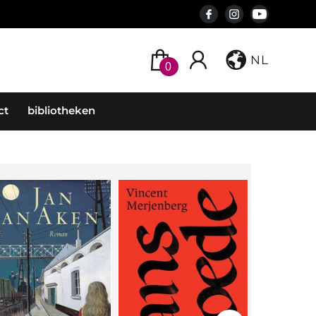
NL
0
ct
bibliotheken