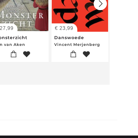
27,99
€
23,99
€
23,50
onsterzicht
Danswoede
Nevenwe
n van Aken
Vincent Merjenberg
Donald Ni