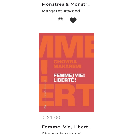
Monstres & Monstruosites
Margaret Atwood
€
21,00
Femme, Vie, Liberte : Echos D'un Soulevement Revolutionnaire En Iran
Chowra Makaremi