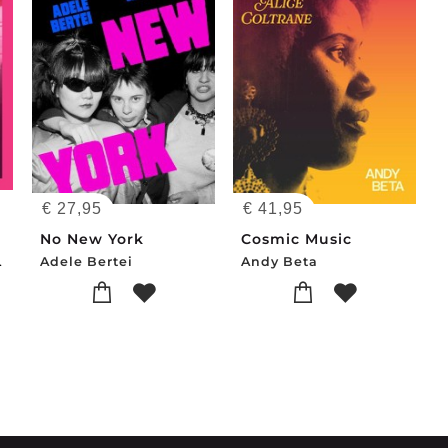
€
27,95
€
41,95
No New York
Cosmic Music
Zoe Beery
Adele Bertei
Andy Beta