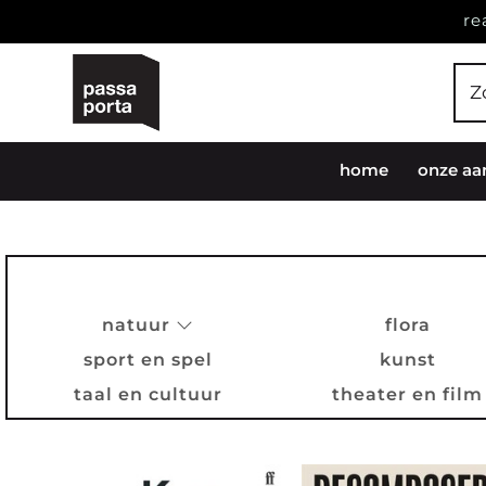
re
home
onze aa
natuur
flora
sport en spel
kunst
taal en cultuur
theater en film