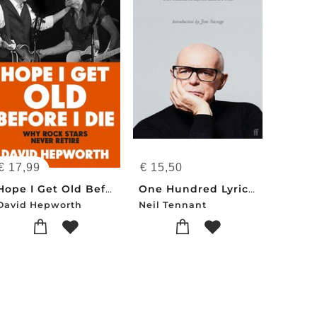
€
17,99
€
15,50
Hope I Get Old Before I Die
One Hundred Lyrics and a Poem
David Hepworth
Neil Tennant