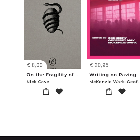
€
8,00
€
20,95
On the Fragility of Life
Writing on Raving
McKenzie Wark-Geoffrey Mak-
Nick Cave