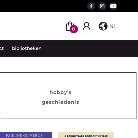
NL
0
ct
bibliotheken
hobby's
geschiedenis
e