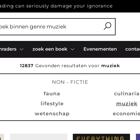
ading can seriously damage your ignorance
nraders
zoek een boek
Evenementen
conta
12837
Gevonden resultaten voor
muziek
NON - FICTIE
fauna
culinaria
lifestyle
muziek
wetenschap
economi