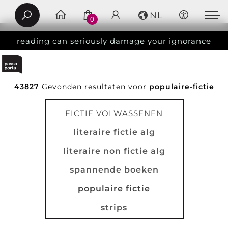
NL
0
reading can seriously damage your ignorance
43827
Gevonden resultaten voor
populaire-fictie
FICTIE VOLWASSENEN
literaire fictie alg
literaire non fictie alg
spannende boeken
populaire fictie
strips