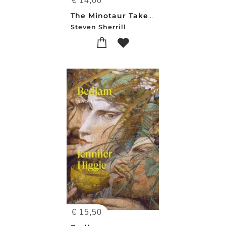
€
14,00
The Minotaur Takes A Cigarette Break
Steven Sherrill
€
15,50