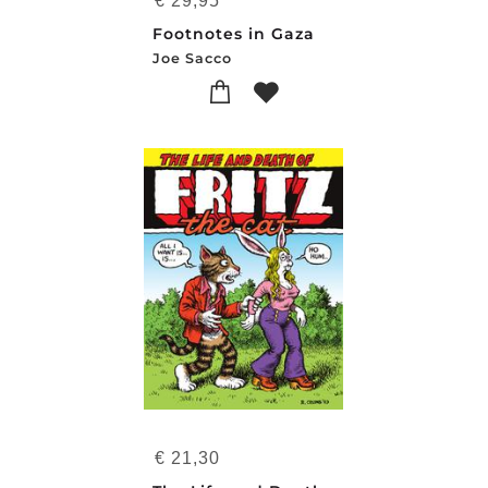
€
29,95
Footnotes in Gaza
Joe Sacco
€
21,30