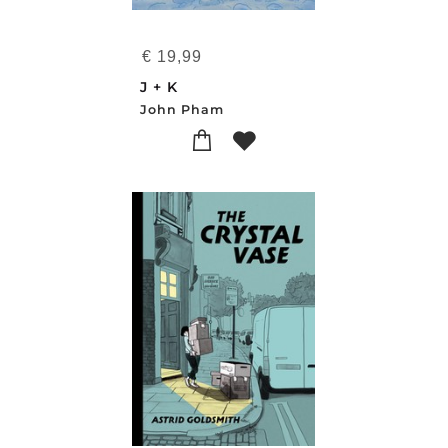
€
19,99
J + K
John Pham