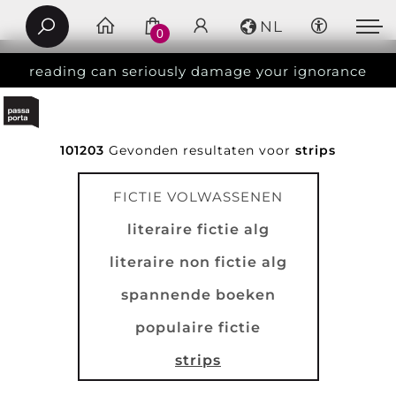
NL
0
reading can seriously damage your ignorance
101203
Gevonden resultaten voor
strips
FICTIE VOLWASSENEN
literaire fictie alg
literaire non fictie alg
spannende boeken
populaire fictie
strips