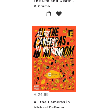
The Life and Death of Fritz the Cat
R. Crumb
€
24,99
All the Cameras in My Room
Michael DeForge