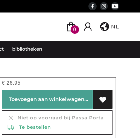
NL
0
ct
bibliotheken
€
26,95
Toevoegen aan winkelwagen
Niet op voorraad bij Passa Porta
Te bestellen