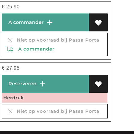
€
25,90
A commander
Niet op voorraad bij Passa Porta
A commander
€
27,95
Reserveren
Herdruk
Niet op voorraad bij Passa Porta