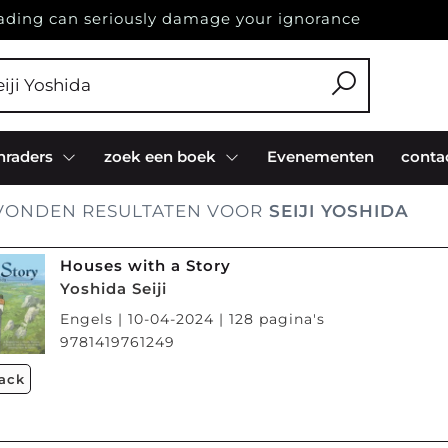
ading can seriously damage your ignorance
nraders
zoek een boek
Evenementen
conta
ONDEN RESULTATEN VOOR
SEIJI YOSHIDA
Houses with a Story
Yoshida Seiji
Engels | 10-04-2024 | 128 pagina's
9781419761249
ack