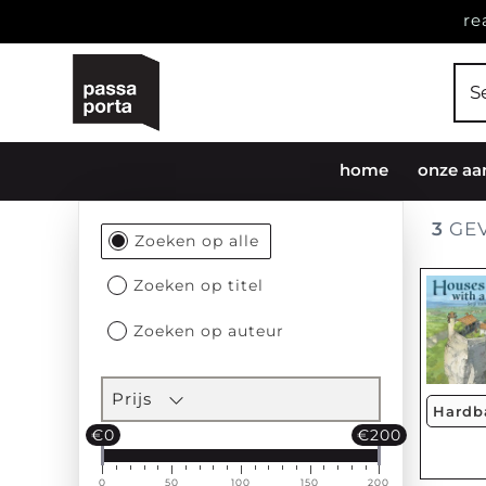
re
home
onze aa
3
GEV
Filtersectie
Zoeken op alle
Zoeken op titel
Zoeken op auteur
Prijs
Hardb
€0
€200
0
50
100
150
200